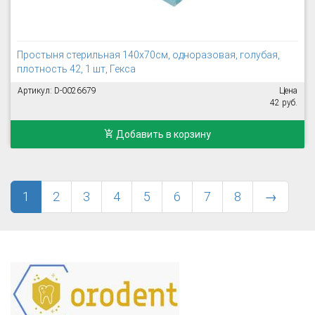
Простыня стерильная 140х70см, одноразовая, голубая,
плотность 42, 1 шт, Гекса
Артикул: D-0026679
Цена
42 руб.
Добавить в корзину
1
2
3
4
5
6
7
8
→