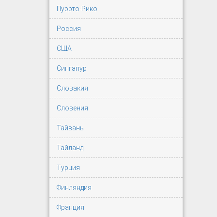
Пуэрто-Рико
Россия
США
Сингапур
Словакия
Словения
Тайвань
Тайланд
Турция
Финляндия
Франция