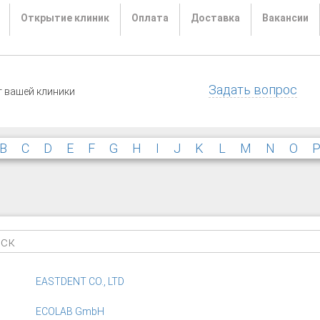
Открытие клиник
Оплата
Доставка
Вакансии
Задать вопрос
т вашей клиники
B
C
D
E
F
G
H
I
J
K
L
M
N
O
EASTDENT CO., LTD
ECOLAB GmbH