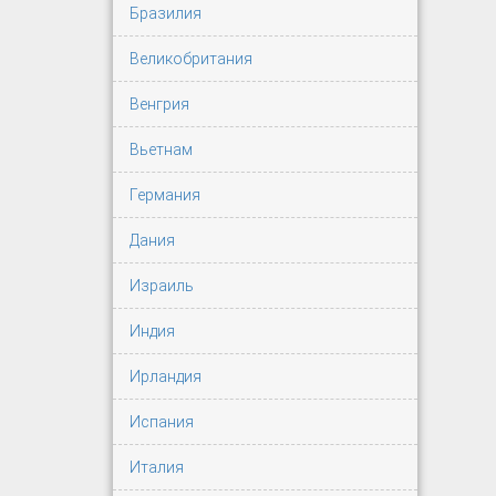
Бразилия
Великобритания
Венгрия
Вьетнам
Германия
Дания
Израиль
Индия
Ирландия
Испания
Италия