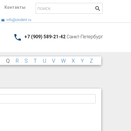
Контакты
info@orodent.ru
+7 (909) 589-21-42
Санкт-Петербург
P
Q
R
S
T
U
V
W
X
Y
Z