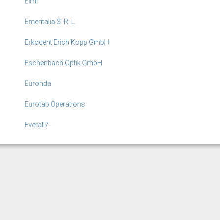
Elmi
Emeritalia S. R. L.
Erkodent Erich Kopp GmbH
Eschenbach Optik GmbH
Euronda
Eurotab Operations
Everall7