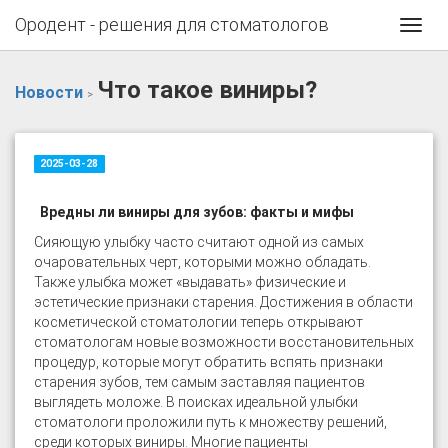
Ородент - решения для стоматологов
Toggl
navig
Что такое виниры?
Новости
>
2025-03-28
Вредны ли виниры для зубов: факты и мифы
Сияющую улыбку часто считают одной из самых
очаровательных черт, которыми можно обладать.
Также улыбка может «выдавать» физические и
эстетические признаки старения. Достижения в области
косметической стоматологии теперь открывают
стоматологам новые возможности восстановительных
процедур, которые могут обратить вспять признаки
старения зубов, тем самым заставляя пациентов
выглядеть моложе. В поисках идеальной улыбки
стоматологи проложили путь к множеству решений,
среди которых виниры. Многие пациенты