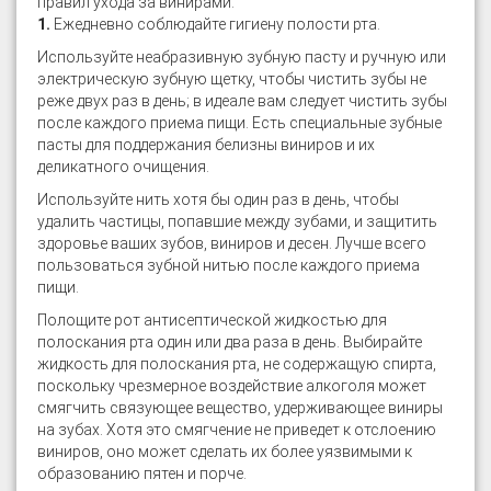
правил ухода за винирами:
1.
Ежедневно соблюдайте гигиену полости рта.
Используйте неабразивную зубную пасту и ручную или
электрическую зубную щетку, чтобы чистить зубы не
реже двух раз в день; в идеале вам следует чистить зубы
после каждого приема пищи. Есть специальные зубные
пасты для поддержания белизны виниров и их
деликатного очищения.
Используйте нить хотя бы один раз в день, чтобы
удалить частицы, попавшие между зубами, и защитить
здоровье ваших зубов, виниров и десен. Лучше всего
пользоваться зубной нитью после каждого приема
пищи.
Полощите рот антисептической жидкостью для
полоскания рта один или два раза в день. Выбирайте
жидкость для полоскания рта, не содержащую спирта,
поскольку чрезмерное воздействие алкоголя может
смягчить связующее вещество, удерживающее виниры
на зубах. Хотя это смягчение не приведет к отслоению
виниров, оно может сделать их более уязвимыми к
образованию пятен и порче.