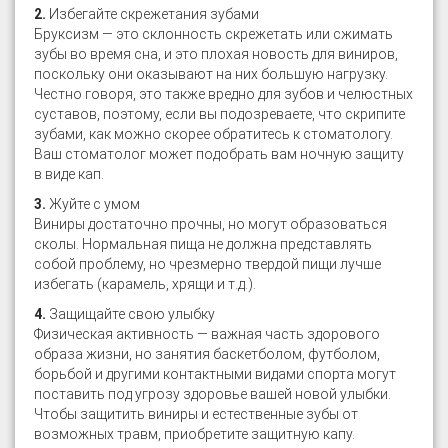
2.
Избегайте скрежетания зубами
Бруксизм — это склонность скрежетать или сжимать
зубы во время сна, и это плохая новость для виниров,
поскольку они оказывают на них большую нагрузку.
Честно говоря, это также вредно для зубов и челюстных
суставов, поэтому, если вы подозреваете, что скрипите
зубами, как можно скорее обратитесь к стоматологу.
Ваш стоматолог может подобрать вам ночную защиту
в виде кап.
3.
Жуйте с умом
Виниры достаточно прочны, но могут образоваться
сколы. Нормальная пища не должна представлять
собой проблему, но чрезмерно твердой пищи лучше
избегать (карамель, хрящи и т.д.).
4.
Защищайте свою улыбку
Физическая активность — важная часть здорового
образа жизни, но занятия баскетболом, футболом,
борьбой и другими контактными видами спорта могут
поставить под угрозу здоровье вашей новой улыбки.
Чтобы защитить виниры и естественные зубы от
возможных травм, приобретите защитную капу.